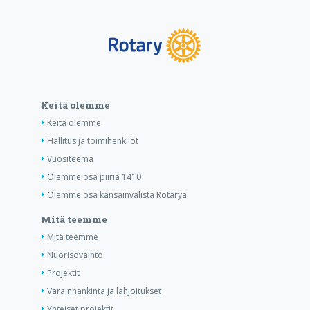
Keitä olemme
Keitä olemme
Hallitus ja toimihenkilöt
Vuositeema
Olemme osa piiriä 1410
Olemme osa kansainvälistä Rotarya
Mitä teemme
Mitä teemme
Nuorisovaihto
Projektit
Varainhankinta ja lahjoitukset
Yhteiset projektit