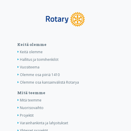
Keitä olemme
Keitä olemme
Hallitus ja toimihenkilöt
Vuositeema
Olemme osa piiriä 1410
Olemme osa kansainvälistä Rotarya
Mitä teemme
Mitä teemme
Nuorisovaihto
Projektit
Varainhankinta ja lahjoitukset
Yhteiset projektit