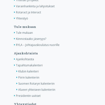
Yhteiset projektit
Varainhankinta ja lahjoitukset
Rotaract ja Interact
Yhteistyö
Tule mukaan
Tule mukaan
Kiinnostaako jäsenyys?
RYLA – Johtajuuskoulutus nuorille
Ajankohtaista
Ajankohtaista
Tapahtumakalenteri
Klubin kalenteri
Piirin kalenteriin
Suomen Rotaryn kalenteriin
Alueen yhteiseen kalenteriin
Presidentin uutiset
Yhteystiedot