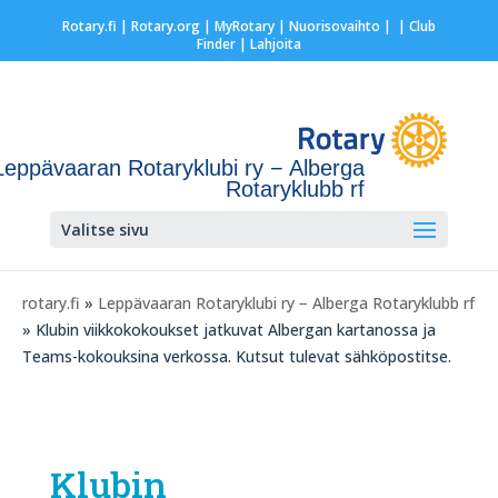
Rotary.fi
|
Rotary.org
|
MyRotary |
Nuorisovaihto
|
| Club
Finder
| Lahjoita
Leppävaaran Rotaryklubi ry − Alberga
Rotaryklubb rf
Valitse sivu
rotary.fi
»
Leppävaaran Rotaryklubi ry − Alberga Rotaryklubb rf
» Klubin viikkokokoukset jatkuvat Albergan kartanossa ja
Teams-kokouksina verkossa. Kutsut tulevat sähköpostitse.
Klubin