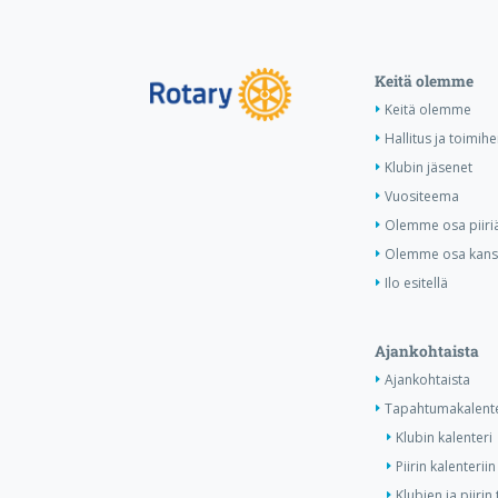
Keitä olemme
Keitä olemme
Hallitus ja toimihe
Klubin jäsenet
Vuositeema
Olemme osa piiri
Olemme osa kansa
Ilo esitellä
Ajankohtaista
Ajankohtaista
Tapahtumakalente
Klubin kalenteri
Piirin kalenteriin
Klubien ja piiri