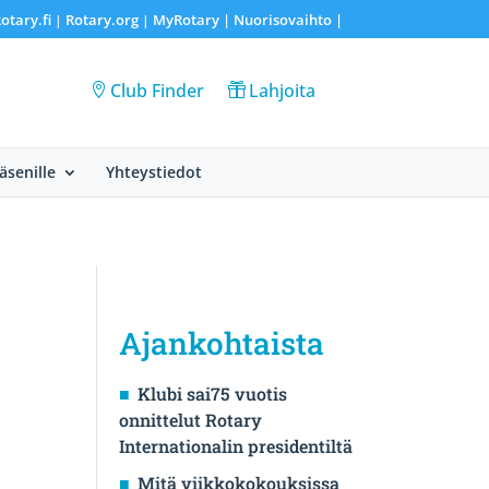
otary.fi
Rotary.org
MyRotary |
Nuorisovaihto
|
|
|
Club Finder
Lahjoita
Jäsenille
Yhteystiedot
Ajankohtaista
Klubi sai75 vuotis
onnittelut Rotary
Internationalin presidentiltä
Mitä viikkokokouksissa