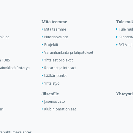
Mitä teemme
Tule mu
Mitä teemme
Tule mu
nkilöt
Nuorisovaihto
Kiinnost
Projektit
RYLA – J
Varainhankinta ja lahjoitukset
ä 1385
Yhteiset projektit
invälistä Rotarya
Rotaract ja Interact
Lääkäripankki
Yhteistyö
Jäsenille
Yhteysti
Jäsensivusto
ri
Klubin omat ohjeet
n tapahtumakalenteri