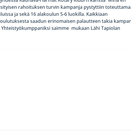
ityisen rahoituksen turvin kampanja pystyttiin toteuttam
uissa ja sekä 16 alakoulun 5-6 luokilla. Kaikkiaan
 Koulutuksesta saadun erinomaisen palautteen takia kampa
5. Yhteistyökumppaniksi saimme mukaan Lähi Tapiolan