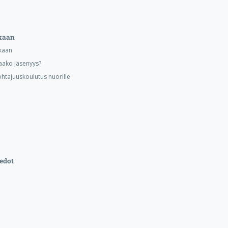
kaan
kaan
aako jäsenyys?
ohtajuuskoulutus nuorille
edot