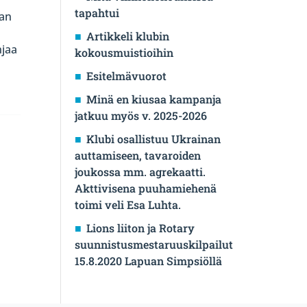
tapahtui
aan
Artikkeli klubin
njaa
kokousmuistioihin
Esitelmävuorot
Minä en kiusaa kampanja
jatkuu myös v. 2025-2026
Klubi osallistuu Ukrainan
auttamiseen, tavaroiden
joukossa mm. agrekaatti.
Akttivisena puuhamiehenä
toimi veli Esa Luhta.
Lions liiton ja Rotary
suunnistusmestaruuskilpailut
15.8.2020 Lapuan Simpsiöllä