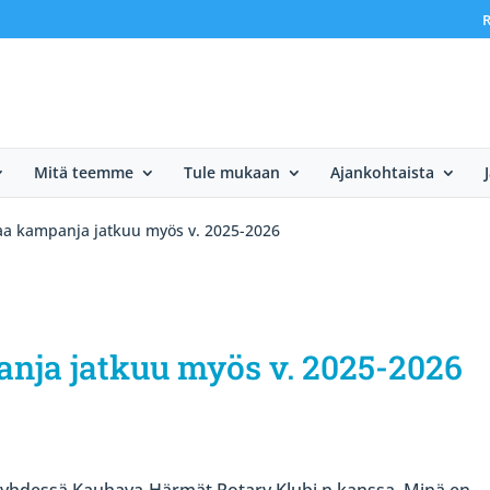
R
Mitä teemme
Tule mukaan
Ajankohtaista
aa kampanja jatkuu myös v. 2025-2026
nja jatkuu myös v. 2025-2026
4 yhdessä Kauhava-Härmät Rotary Klubi n kanssa Minä en