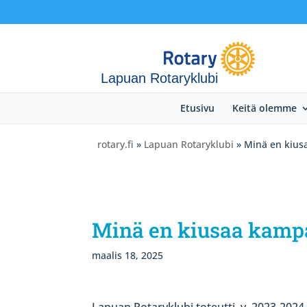
Lapuan Rotaryklubi
Etusivu
Keitä olemme
rotary.fi
»
Lapuan Rotaryklubi
» Minä en kius
Minä en kiusaa kampa
maalis 18, 2025
Lapuan Rotaryklubi toteutti v. 2023-202