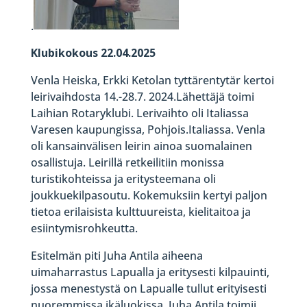
.
Klubikokous 22.04.2025
Venla Heiska, Erkki Ketolan tyttärentytär kertoi
leirivaihdosta 14.-28.7. 2024.Lähettäjä toimi
Laihian Rotaryklubi. Lerivaihto oli Italiassa
Varesen kaupungissa, Pohjois.Italiassa. Venla
oli kansainvälisen leirin ainoa suomalainen
osallistuja. Leirillä retkeilitiin monissa
turistikohteissa ja eritysteemana oli
joukkuekilpasoutu. Kokemuksiin kertyi paljon
tietoa erilaisista kulttuureista, kielitaitoa ja
esiintymisrohkeutta.
Esitelmän piti Juha Antila aiheena
uimaharrastus Lapualla ja eritysesti kilpauinti,
jossa menestystä on Lapualle tullut erityisesti
nuoremmissa ikäluokissa. Juha Antila toimii