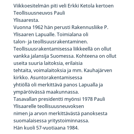
Viikkoesitelmän piti veli Erkki Ketola kertoen
Teollisuusneuvos Pauli
Ylisaaresta.
Vuonna 1962 hän perusti Rakennusliike P.
Ylisaaren Lapualle. Toimialana oli
talon- ja teollisuusrakentaminen.
Teollisuusrakentamisessa liikkeellä on ollut
vankka jalansija Suomessa. Kohteena on ollut
useita suuria laitoksia, erilaisia
tehtaita, voimalaitoksia ja mm. Kauhajärven
kirkko. Asuntorakentamisessa
yhtiöllä oli merkittävä panos Lapualla ja
ympäröivässä maakunnassa.
Tasavallan presidentti myönsi 1978 Pauli
Ylisaarelle teollisuusneuvoksen
nimen ja arvon merkittävästä panoksesta
suomalaisessa yritystoiminnassa.
Hän kuoli 57-vuotiaana 1984.