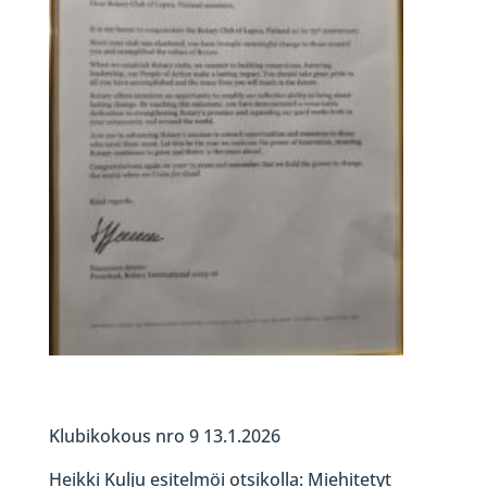
Klubikokous nro 9 13.1.2026
Heikki Kulju esitelmöi otsikolla: Miehitetyt