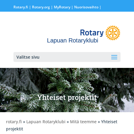
Rotary.fi
|
Rotary.org
|
MyRotary |
Nuorisovaihto
|
Lapuan Rotaryklubi
Valitse sivu
Yhteiset projektit
rotary.fi
»
Lapuan Rotaryklubi
»
Mitä teemme
» Yhteiset
projektit