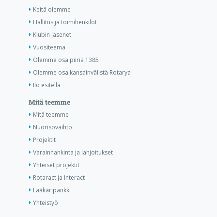
Keitä olemme
Hallitus ja toimihenkilöt
Klubin jäsenet
Vuositeema
Olemme osa piiriä 1385
Olemme osa kansainvälistä Rotarya
Ilo esitellä
Mitä teemme
Mitä teemme
Nuorisovaihto
Projektit
Varainhankinta ja lahjoitukset
Yhteiset projektit
Rotaract ja Interact
Lääkäripankki
Yhteistyö