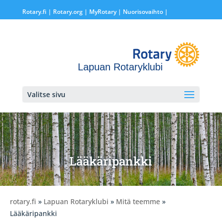
Rotary.fi
|
Rotary.org
|
MyRotary |
Nuorisovaihto
|
Lapuan Rotaryklubi
Valitse sivu
Lääkäripankki
rotary.fi
»
Lapuan Rotaryklubi
»
Mitä teemme
»
Lääkäripankki