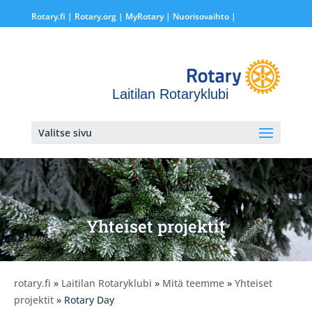
Rotary.fi
|
Rotary.org
|
MyRotary |
Nuorisovaihto
|
Laitilan Rotaryklubi
Valitse sivu
Yhteiset projektit
rotary.fi
»
Laitilan Rotaryklubi
»
Mitä teemme
»
Yhteiset
projektit
» Rotary Day