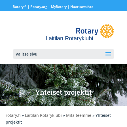
Rotary.fi
|
Rotary.org
|
MyRotary |
Nuorisovaihto
|
Laitilan Rotaryklubi
Valitse sivu
Yhteiset projektit
rotary.fi
»
Laitilan Rotaryklubi
»
Mitä teemme
» Yhteiset
projektit