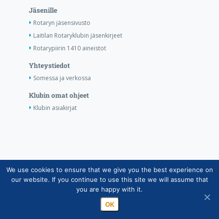
Jäsenille
Rotaryn jäsensivusto
Laitilan Rotaryklubin jäsenkirjeet
Rotarypiirin 1410 aineistot
Yhteystiedot
Somessa ja verkossa
Klubin omat ohjeet
Klubin asiakirjat
We use cookies to ensure that we give you the best experience on
Copyright © Suomen Rotarypalvelu ry 2026 |
our website. If you continue to use this site we will assume that
Jäsentietojärjestelmän tietosuojaseloste
|
Henkilötietojen
you are happy with it.
käsittely Rotarytoiminnassa
OK