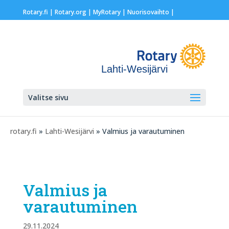
Rotary.fi
|
Rotary.org
|
MyRotary |
Nuorisovaihto
|
Lahti-Wesijärvi
Valitse sivu
rotary.fi
»
Lahti-Wesijärvi
» Valmius ja varautuminen
Valmius ja
varautuminen
29.11.2024