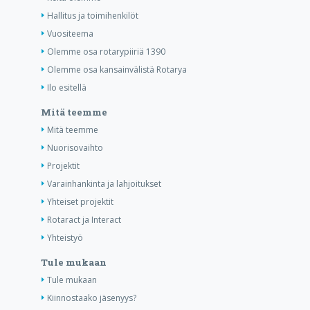
Hallitus ja toimihenkilöt
Vuositeema
Olemme osa rotarypiiriä 1390
Olemme osa kansainvälistä Rotarya
Ilo esitellä
Mitä teemme
Mitä teemme
Nuorisovaihto
Projektit
Varainhankinta ja lahjoitukset
Yhteiset projektit
Rotaract ja Interact
Yhteistyö
Tule mukaan
Tule mukaan
Kiinnostaako jäsenyys?