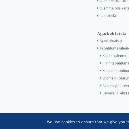
Olemme osa rotar
Olemme osa kansa
Ilo esitellä
Ajankohtaista
Ajankohtaista
Tapahtumakalente
Klubin kalenteri
Piirin tapahtuma
Klubien tapahtum
Suomen Rotaryn 
Alueen yhteiseen
Laivakello kilis
We use cookies to ensure that we give you the
Copyright © Suomen Rotarypalvelu ry 2026 |
Jäsen