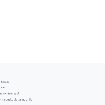
ukaan
kaan
aako jäsenyys?
ohtajuuskoulutus nuorille