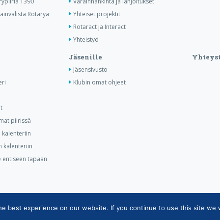
ypiiriä 1390
Varainhankinta ja lahjoitukset
invälistä Rotarya
Yhteiset projektit
Rotaract ja Interact
Yhteistyö
Jäsenille
Yhteyst
Jäsensivusto
ri
Klubin omat ohjeet
t
at piirissä
kalenteriin
 kalenteriin
ee entiseen tapaan
 best experience on our website. If you continue to use this site we w
tietojärjestelmän tietosuojaseloste
|
Henkilötietojen käsittely Rotarytoiminnas