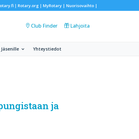
otary.fi
Rotary.org
MyRotary |
Nuorisovaihto
|
|
|
Club Finder
Lahjoita
Jäsenille
Yhteystiedot
pungistaan ja