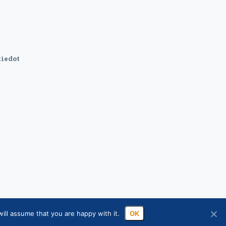
iedot
ill assume that you are happy with it.
OK
sa