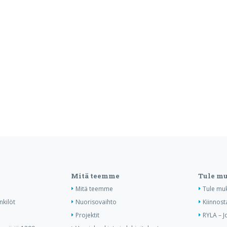
Mitä teemme
Tule m
Mitä teemme
Tule mu
nkilöt
Nuorisovaihto
Kiinnost
Projektit
RYLA – J