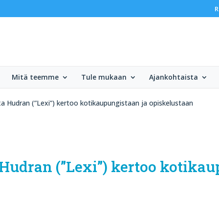
R
Mitä teemme
Tule mukaan
Ajankohtaista
a Hudran (”Lexi”) kertoo kotikaupungistaan ja opiskelustaan
Hudran (”Lexi”) kertoo kotikau