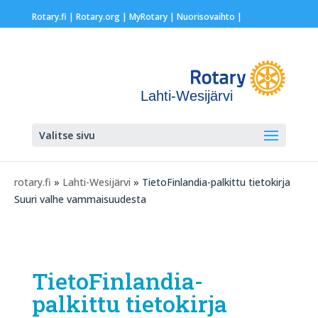
Rotary.fi
|
Rotary.org
|
MyRotary |
Nuorisovaihto
|
Lahti-Wesijärvi
Valitse sivu
rotary.fi
»
Lahti-Wesijärvi
» TietoFinlandia-palkittu tietokirja
Suuri valhe vammaisuudesta
TietoFinlandia-
palkittu tietokirja