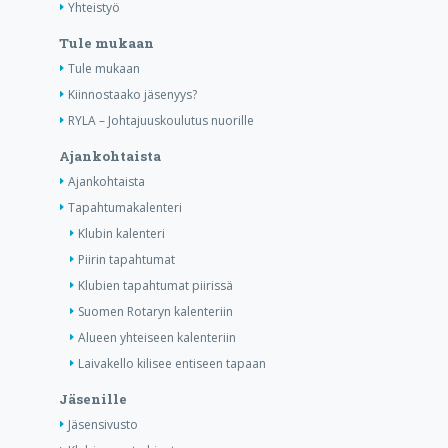
Yhteistyö
Tule mukaan
Tule mukaan
Kiinnostaako jäsenyys?
RYLA – Johtajuuskoulutus nuorille
Ajankohtaista
Ajankohtaista
Tapahtumakalenteri
Klubin kalenteri
Piirin tapahtumat
Klubien tapahtumat piirissä
Suomen Rotaryn kalenteriin
Alueen yhteiseen kalenteriin
Laivakello kilisee entiseen tapaan
Jäsenille
Jäsensivusto