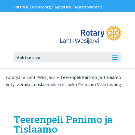
Rotary.fi
|
Rotary.org
|
MyRotary |
Nuorisovaihto
|
Lahti-Wesijärvi
Valitse sivu
rotary.fi
»
Lahti-Wesijärvi
» Teerenpeli Panimo ja Tislaamo
yritysvierailu ja tislaamokierros sekä Premium Viski tasting
Teerenpeli Panimo ja
Tislaamo