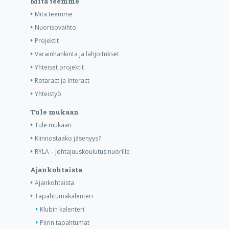
Mitä teemme
Mitä teemme
Nuorisovaihto
Projektit
Varainhankinta ja lahjoitukset
Yhteiset projektit
Rotaract ja Interact
Yhteistyö
Tule mukaan
Tule mukaan
Kiinnostaako jäsenyys?
RYLA – Johtajuuskoulutus nuorille
Ajankohtaista
Ajankohtaista
Tapahtumakalenteri
Klubin kalenteri
Piirin tapahtumat