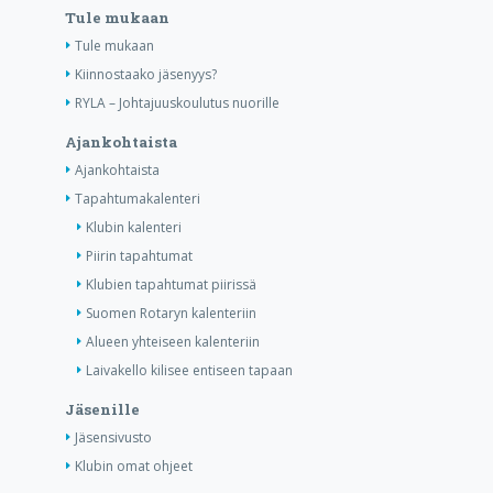
Tule mukaan
Tule mukaan
Kiinnostaako jäsenyys?
RYLA – Johtajuuskoulutus nuorille
Ajankohtaista
Ajankohtaista
Tapahtumakalenteri
Klubin kalenteri
Piirin tapahtumat
Klubien tapahtumat piirissä
Suomen Rotaryn kalenteriin
Alueen yhteiseen kalenteriin
Laivakello kilisee entiseen tapaan
Jäsenille
Jäsensivusto
Klubin omat ohjeet