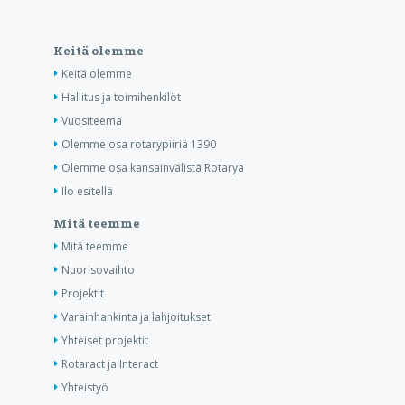
Keitä olemme
Keitä olemme
Hallitus ja toimihenkilöt
Vuositeema
Olemme osa rotarypiiriä 1390
Olemme osa kansainvälistä Rotarya
Ilo esitellä
Mitä teemme
Mitä teemme
Nuorisovaihto
Projektit
Varainhankinta ja lahjoitukset
Yhteiset projektit
Rotaract ja Interact
Yhteistyö