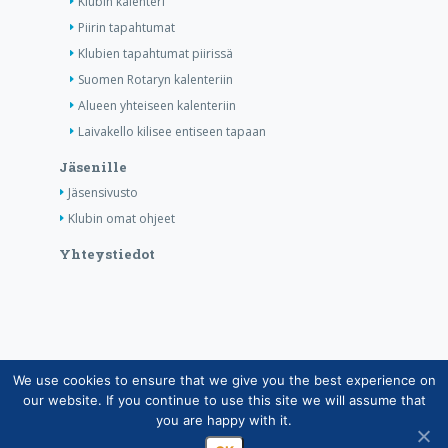
Klubin kalenteri
Piirin tapahtumat
Klubien tapahtumat piirissä
Suomen Rotaryn kalenteriin
Alueen yhteiseen kalenteriin
Laivakello kilisee entiseen tapaan
Jäsenille
Jäsensivusto
Klubin omat ohjeet
Yhteystiedot
We use cookies to ensure that we give you the best experience on
Copyright © Suomen Rotarypalvelu ry 2026 |
our website. If you continue to use this site we will assume that
Jäsentietojärjestelmän tietosuojaseloste
|
Henkilötietojen
you are happy with it.
käsittely Rotarytoiminnassa