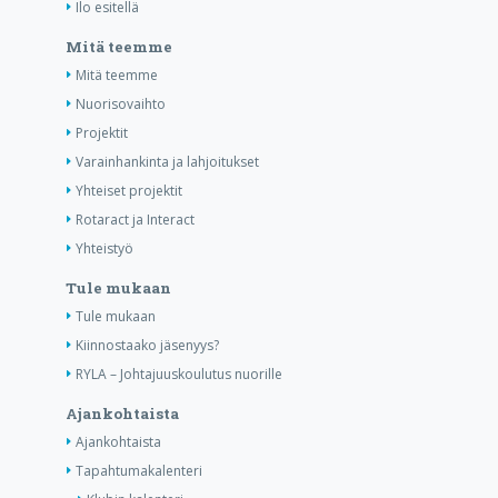
Ilo esitellä
Mitä teemme
Mitä teemme
Nuorisovaihto
Projektit
Varainhankinta ja lahjoitukset
Yhteiset projektit
Rotaract ja Interact
Yhteistyö
Tule mukaan
Tule mukaan
Kiinnostaako jäsenyys?
RYLA – Johtajuuskoulutus nuorille
Ajankohtaista
Ajankohtaista
Tapahtumakalenteri