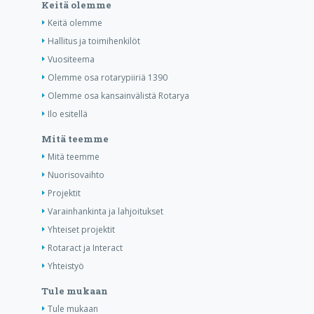
Keitä olemme
Keitä olemme
Hallitus ja toimihenkilöt
Vuositeema
Olemme osa rotarypiiriä 1390
Olemme osa kansainvälistä Rotarya
Ilo esitellä
Mitä teemme
Mitä teemme
Nuorisovaihto
Projektit
Varainhankinta ja lahjoitukset
Yhteiset projektit
Rotaract ja Interact
Yhteistyö
Tule mukaan
Tule mukaan