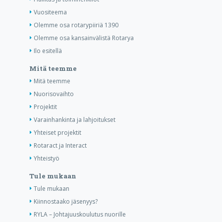
Vuositeema
Olemme osa rotarypiiriä 1390
Olemme osa kansainvälistä Rotarya
Ilo esitellä
Mitä teemme
Mitä teemme
Nuorisovaihto
Projektit
Varainhankinta ja lahjoitukset
Yhteiset projektit
Rotaract ja Interact
Yhteistyö
Tule mukaan
Tule mukaan
Kiinnostaako jäsenyys?
RYLA – Johtajuuskoulutus nuorille