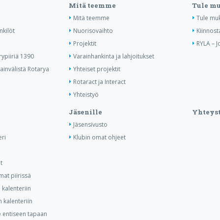
Mitä teemme
Tule m
Mitä teemme
Tule mu
nkilöt
Nuorisovaihto
Kiinnost
Projektit
RYLA – J
ypiiriä 1390
Varainhankinta ja lahjoitukset
invälistä Rotarya
Yhteiset projektit
Rotaract ja Interact
Yhteistyö
Jäsenille
Yhteyst
Jäsensivusto
ri
Klubin omat ohjeet
t
at piirissä
kalenteriin
 kalenteriin
ee entiseen tapaan