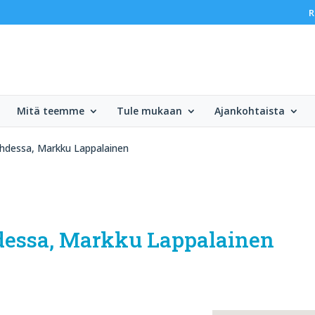
R
Mitä teemme
Tule mukaan
Ajankohtaista
ahdessa, Markku Lappalainen
dessa, Markku Lappalainen