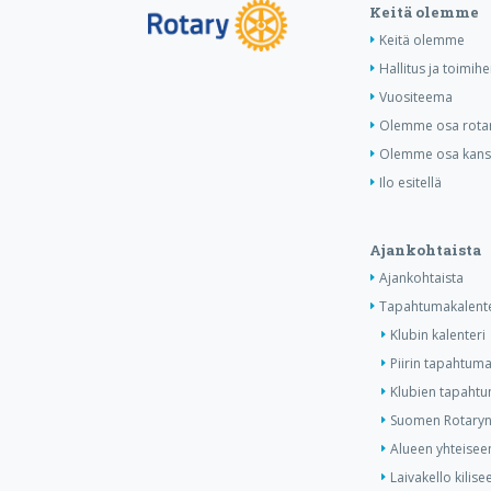
Keitä olemme
Keitä olemme
Hallitus ja toimihe
Vuositeema
Olemme osa rotar
Olemme osa kansa
Ilo esitellä
Ajankohtaista
Ajankohtaista
Tapahtumakalente
Klubin kalenteri
Piirin tapahtuma
Klubien tapahtum
Suomen Rotaryn 
Alueen yhteiseen
Laivakello kilis