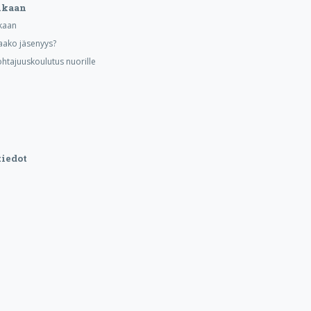
ukaan
kaan
aako jäsenyys?
ohtajuuskoulutus nuorille
iedot