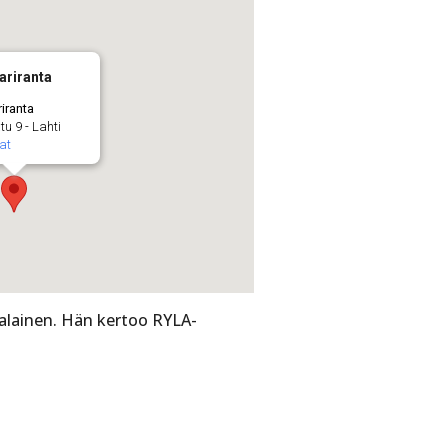
ariranta
riranta
u 9 - Lahti
at
palainen. Hän kertoo RYLA-