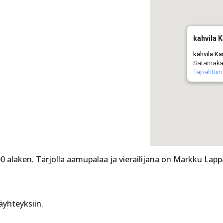
kahvila K
kahvila Ka
Satamakat
Tapahtum
00 alaken. Tarjolla aamupalaa ja vierailijana on Markku Lap
äyhteyksiin.