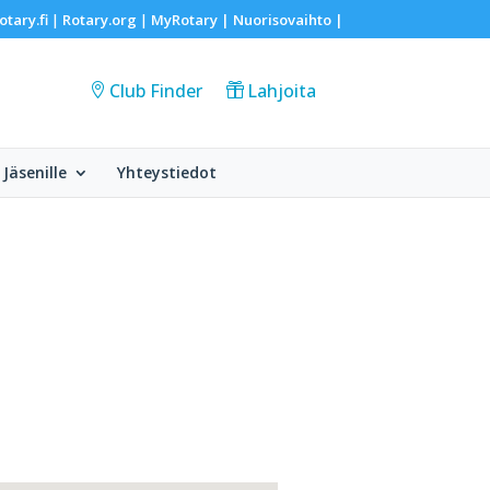
otary.fi
Rotary.org
MyRotary |
Nuorisovaihto
|
|
|
Club Finder
Lahjoita
Jäsenille
Yhteystiedot