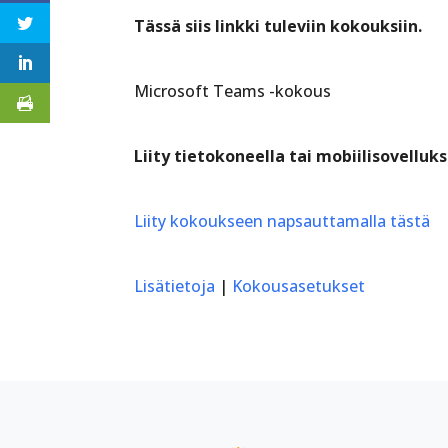
Tässä siis linkki tuleviin kokouksiin.
Microsoft Teams -kokous
Liity tietokoneella tai mobiilisovelluks
Liity kokoukseen napsauttamalla tästä
Lisätietoja
|
Kokousasetukset