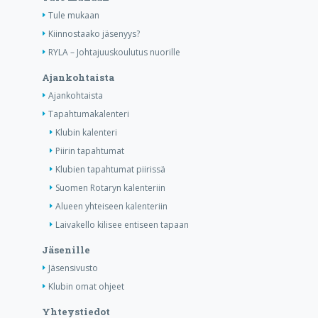
Tule mukaan
Kiinnostaako jäsenyys?
RYLA – Johtajuuskoulutus nuorille
Ajankohtaista
Ajankohtaista
Tapahtumakalenteri
Klubin kalenteri
Piirin tapahtumat
Klubien tapahtumat piirissä
Suomen Rotaryn kalenteriin
Alueen yhteiseen kalenteriin
Laivakello kilisee entiseen tapaan
Jäsenille
Jäsensivusto
Klubin omat ohjeet
Yhteystiedot