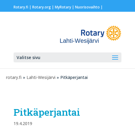
Rotary.fi
|
Rotary.org
|
MyRotary |
Nuorisovaihto
|
Lahti-Wesijärvi
Valitse sivu
rotary.fi
»
Lahti-Wesijärvi
» Pitkäperjantai
Pitkäperjantai
19.4.2019