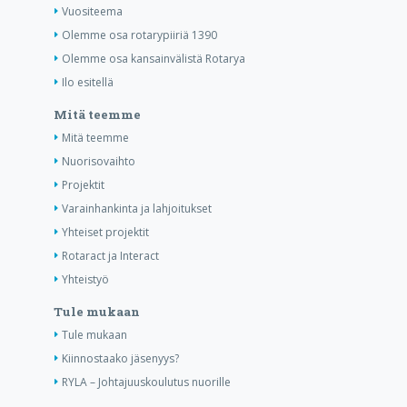
Vuositeema
Olemme osa rotarypiiriä 1390
Olemme osa kansainvälistä Rotarya
Ilo esitellä
Mitä teemme
Mitä teemme
Nuorisovaihto
Projektit
Varainhankinta ja lahjoitukset
Yhteiset projektit
Rotaract ja Interact
Yhteistyö
Tule mukaan
Tule mukaan
Kiinnostaako jäsenyys?
RYLA – Johtajuuskoulutus nuorille