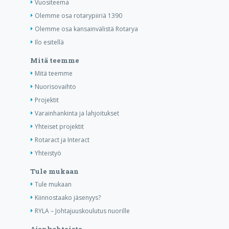
Vuositeema
Olemme osa rotarypiiriä 1390
Olemme osa kansainvälistä Rotarya
Ilo esitellä
Mitä teemme
Mitä teemme
Nuorisovaihto
Projektit
Varainhankinta ja lahjoitukset
Yhteiset projektit
Rotaract ja Interact
Yhteistyö
Tule mukaan
Tule mukaan
Kiinnostaako jäsenyys?
RYLA – Johtajuuskoulutus nuorille