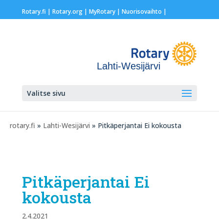
Rotary.fi
|
Rotary.org
|
MyRotary |
Nuorisovaihto
|
Lahti-Wesijärvi
Valitse sivu
rotary.fi
»
Lahti-Wesijärvi
» Pitkäperjantai Ei kokousta
Pitkäperjantai Ei
kokousta
2.4.2021