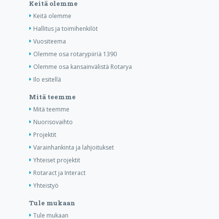
Keitä olemme
Keitä olemme
Hallitus ja toimihenkilöt
Vuositeema
Olemme osa rotarypiiriä 1390
Olemme osa kansainvälistä Rotarya
Ilo esitellä
Mitä teemme
Mitä teemme
Nuorisovaihto
Projektit
Varainhankinta ja lahjoitukset
Yhteiset projektit
Rotaract ja Interact
Yhteistyö
Tule mukaan
Tule mukaan