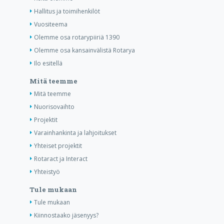
Hallitus ja toimihenkilöt
Vuositeema
Olemme osa rotarypiiriä 1390
Olemme osa kansainvälistä Rotarya
Ilo esitellä
Mitä teemme
Mitä teemme
Nuorisovaihto
Projektit
Varainhankinta ja lahjoitukset
Yhteiset projektit
Rotaract ja Interact
Yhteistyö
Tule mukaan
Tule mukaan
Kiinnostaako jäsenyys?