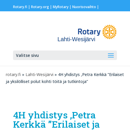
Rotary.fi
|
Rotary.org
|
MyRotary |
Nuorisovaihto
|
Lahti-Wesijärvi
Valitse sivu
rotary.fi
»
Lahti-Wesijärvi
» 4H yhdistys ,Petra Kerkkä ”Erilaiset
ja yksilölliset polut kohti töitä ja tutkintoja”
4H yhdistys ,Petra
Kerkkä ”Erilaiset ja