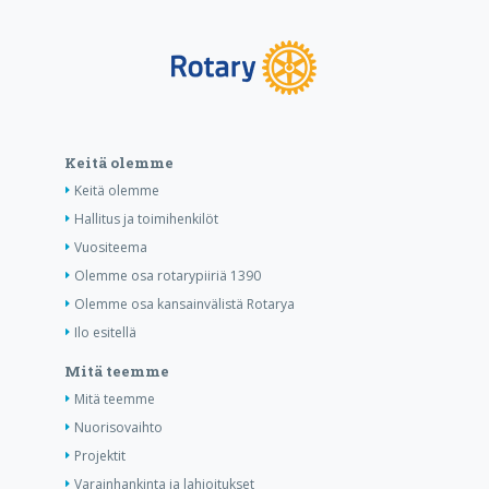
Keitä olemme
Keitä olemme
Hallitus ja toimihenkilöt
Vuositeema
Olemme osa rotarypiiriä 1390
Olemme osa kansainvälistä Rotarya
Ilo esitellä
Mitä teemme
Mitä teemme
Nuorisovaihto
Projektit
Varainhankinta ja lahjoitukset