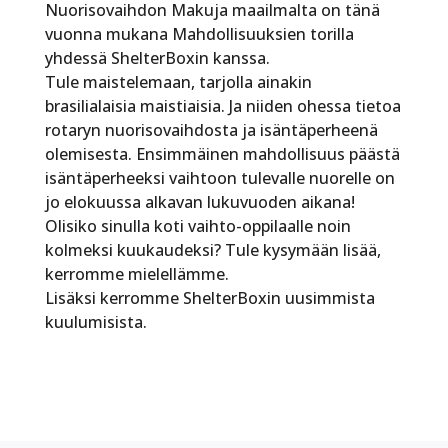
Nuorisovaihdon Makuja maailmalta on tänä
vuonna mukana Mahdollisuuksien torilla
yhdessä ShelterBoxin kanssa.
Tule maistelemaan, tarjolla ainakin
brasilialaisia maistiaisia. Ja niiden ohessa tietoa
rotaryn nuorisovaihdosta ja isäntäperheenä
olemisesta. Ensimmäinen mahdollisuus päästä
isäntäperheeksi vaihtoon tulevalle nuorelle on
jo elokuussa alkavan lukuvuoden aikana!
Olisiko sinulla koti vaihto-oppilaalle noin
kolmeksi kuukaudeksi? Tule kysymään lisää,
kerromme mielellämme.
Lisäksi kerromme ShelterBoxin uusimmista
kuulumisista.