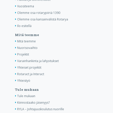
Vuositeema
Olemme osa rotarypiiriä 1390
Olemme osa kansainvälistä Rotarya
Ilo esitellä
Mitä teemme
Mitä teemme
Nuorisovaihto
Projektit
Varainhankinta ja lahjoitukset
Yhteiset projektit
Rotaract ja Interact
Yhteistyö
Tule mukaan
Tule mukaan
Kiinnostaako jäsenyys?
RYLA – Johtajuuskoulutus nuorille