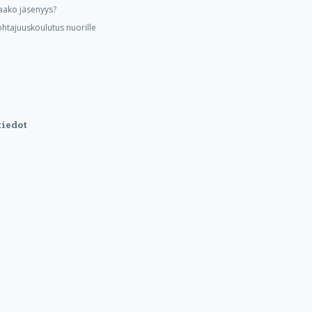
aako jäsenyys?
ohtajuuskoulutus nuorille
iedot