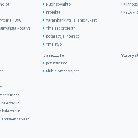
nkilöt
Nuorisovaihto
Kiinnost
Projektit
RYLA – J
ypiiriä 1390
Varainhankinta ja lahjoitukset
invälistä Rotarya
Yhteiset projektit
Rotaract ja Interact
Yhteistyö
Jäsenille
Yhteyst
Jäsensivusto
ri
Klubin omat ohjeet
t
at piirissä
kalenteriin
 kalenteriin
ee entiseen tapaan