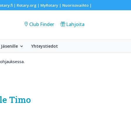
otary.fi
Rotary.org
MyRotary |
Nuorisovaihto
|
|
|
Club Finder
Lahjoita
Jäsenille
Yhteystiedot
 ohjauksessa.
le Timo