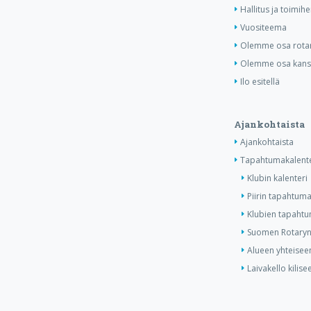
Hallitus ja toimihe
Vuositeema
Olemme osa rotar
Olemme osa kansa
Ilo esitellä
Ajankohtaista
Ajankohtaista
Tapahtumakalente
Klubin kalenteri
Piirin tapahtuma
Klubien tapahtum
Suomen Rotaryn 
Alueen yhteiseen
Laivakello kilis