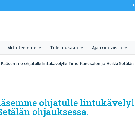
R
Mitä teemme
Tule mukaan
Ajankohtaista
Pääsemme ohjatulle lintukävelylle Timo Kairesalon ja Heikki Setälän
ääsemme ohjatulle lintukävelyl
Setälän ohjauksessa.