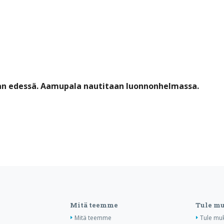
an edessä. Aamupala nautitaan luonnonhelmassa.
Mitä teemme
Tule m
Mitä teemme
Tule mu