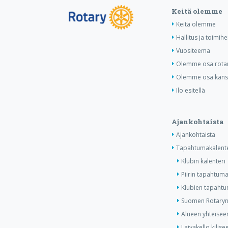
Keitä olemme
Keitä olemme
Hallitus ja toimihe
Vuositeema
Olemme osa rotar
Olemme osa kansa
Ilo esitellä
Ajankohtaista
Ajankohtaista
Tapahtumakalente
Klubin kalenteri
Piirin tapahtuma
Klubien tapahtum
Suomen Rotaryn 
Alueen yhteiseen
Laivakello kilis