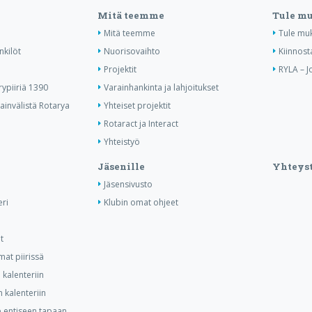
Mitä teemme
Tule m
Mitä teemme
Tule mu
nkilöt
Nuorisovaihto
Kiinnost
Projektit
RYLA – J
ypiiriä 1390
Varainhankinta ja lahjoitukset
invälistä Rotarya
Yhteiset projektit
Rotaract ja Interact
Yhteistyö
Jäsenille
Yhteyst
Jäsensivusto
ri
Klubin omat ohjeet
t
at piirissä
kalenteriin
 kalenteriin
ee entiseen tapaan