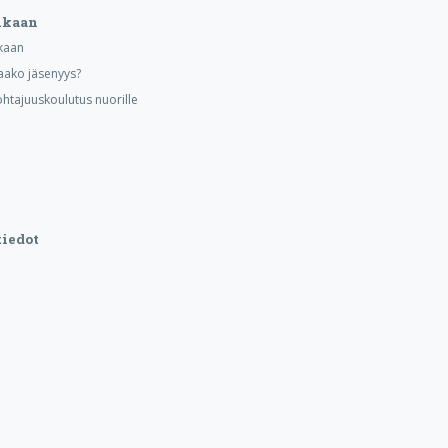
ukaan
kaan
aako jäsenyys?
ohtajuuskoulutus nuorille
iedot