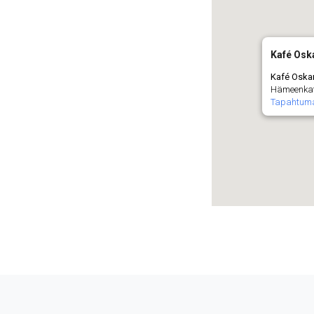
Kafé Oska
Kafé Oskari
Hämeenkatu
Tapahtum