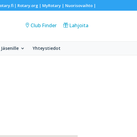
otary.fi
Rotary.org
MyRotary |
Nuorisovaihto
|
|
|
Club Finder
Lahjoita
Jäsenille
Yhteystiedot
.