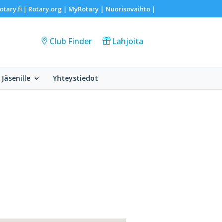
otary.fi
Rotary.org
MyRotary |
Nuorisovaihto
|
|
|
Club Finder
Lahjoita
Jäsenille
Yhteystiedot