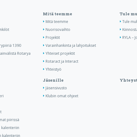
Mitä teemme
Tule m
Mitä teemme
Tule mu
nkilöt
Nuorisovaihto
Kiinnost
Projektit
RYLA – J
ypiiriä 1390
Varainhankinta ja lahjoitukset
invälistä Rotarya
Yhteiset projektit
Rotaract ja Interact
Yhteistyö
Jäsenille
Yhteyst
Jäsensivusto
ri
Klubin omat ohjeet
t
at piirissä
kalenteriin
 kalenteriin