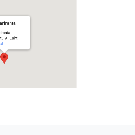
ariranta
riranta
u 9 - Lahti
at