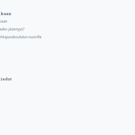
ukaan
kaan
aako jäsenyys?
ohtajuuskoulutus nuorille
iedot