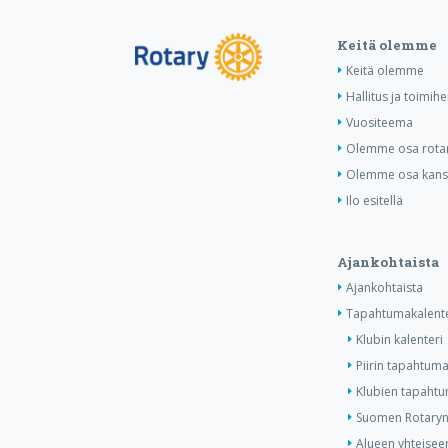
Keitä olemme
Keitä olemme
Hallitus ja toimihe
Vuositeema
Olemme osa rotar
Olemme osa kansa
Ilo esitellä
Ajankohtaista
Ajankohtaista
Tapahtumakalente
Klubin kalenteri
Piirin tapahtuma
Klubien tapahtum
Suomen Rotaryn 
Alueen yhteiseen