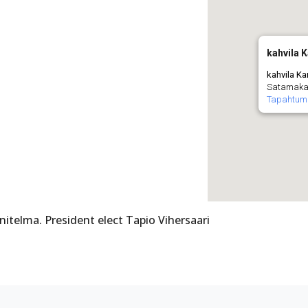
kahvila K
kahvila Ka
Satamakat
Tapahtum
itelma. President elect Tapio Vihersaari