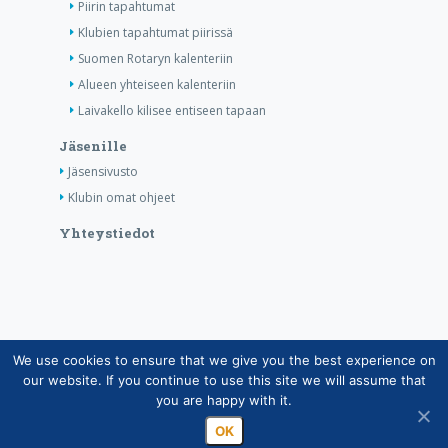
Piirin tapahtumat
Klubien tapahtumat piirissä
Suomen Rotaryn kalenteriin
Alueen yhteiseen kalenteriin
Laivakello kilisee entiseen tapaan
Jäsenille
Jäsensivusto
Klubin omat ohjeet
Yhteystiedot
We use cookies to ensure that we give you the best experience on
Copyright © Suomen Rotarypalvelu ry 2026 |
our website. If you continue to use this site we will assume that
Jäsentietojärjestelmän tietosuojaseloste
|
Henkilötietojen
you are happy with it.
käsittely Rotarytoiminnassa
OK