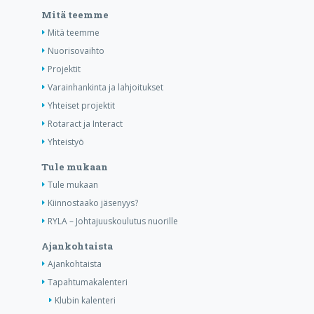
Mitä teemme
Mitä teemme
Nuorisovaihto
Projektit
Varainhankinta ja lahjoitukset
Yhteiset projektit
Rotaract ja Interact
Yhteistyö
Tule mukaan
Tule mukaan
Kiinnostaako jäsenyys?
RYLA – Johtajuuskoulutus nuorille
Ajankohtaista
Ajankohtaista
Tapahtumakalenteri
Klubin kalenteri