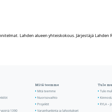
nitelmat. Lahden alueen yhteiskokous. Järjestäjä Lahden R
Mitä teemme
Tule m
Mitä teemme
Tule mu
nkilöt
Nuorisovaihto
Kiinnost
Projektit
RYLA – J
ypiiriä 1390
Varainhankinta ja lahjoitukset