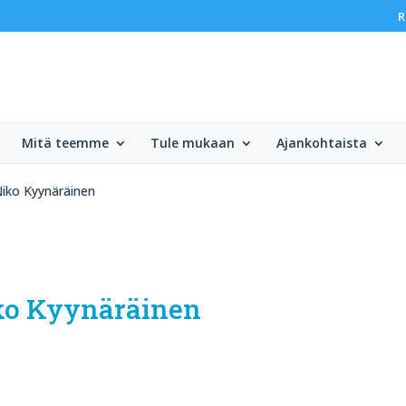
R
Mitä teemme
Tule mukaan
Ajankohtaista
iko Kyynäräinen
ko Kyynäräinen