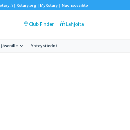
otary.fi
Rotary.org
MyRotary |
Nuorisovaihto
|
|
|
Club Finder
Lahjoita
Jäsenille
Yhteystiedot