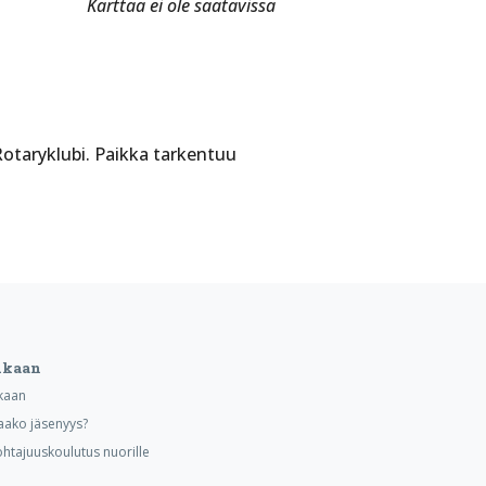
Karttaa ei ole saatavissa
otaryklubi. Paikka tarkentuu
ukaan
kaan
aako jäsenyys?
ohtajuuskoulutus nuorille