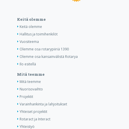
Keitä olemme
Keitä olemme
Hallitus ja toimihenkilöt
Vuositeema
Olemme osa rotarypiiriä 1390
Olemme osa kansainvälistä Rotarya
Ilo esitellä
Mitä teemme
Mitä teemme
Nuorisovaihto
Projektit
Varainhankinta ja lahjoitukset
Yhteiset projektit
Rotaract ja Interact
Yhteistyö