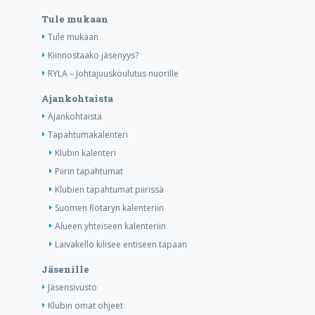
Tule mukaan
Tule mukaan
Kiinnostaako jäsenyys?
RYLA – Johtajuuskoulutus nuorille
Ajankohtaista
Ajankohtaista
Tapahtumakalenteri
Klubin kalenteri
Piirin tapahtumat
Klubien tapahtumat piirissä
Suomen Rotaryn kalenteriin
Alueen yhteiseen kalenteriin
Laivakello kilisee entiseen tapaan
Jäsenille
Jäsensivusto
Klubin omat ohjeet