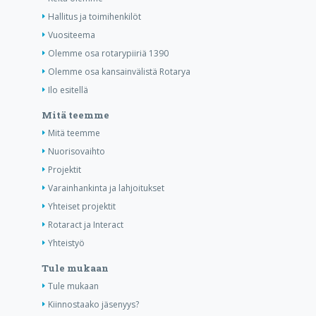
Hallitus ja toimihenkilöt
Vuositeema
Olemme osa rotarypiiriä 1390
Olemme osa kansainvälistä Rotarya
Ilo esitellä
Mitä teemme
Mitä teemme
Nuorisovaihto
Projektit
Varainhankinta ja lahjoitukset
Yhteiset projektit
Rotaract ja Interact
Yhteistyö
Tule mukaan
Tule mukaan
Kiinnostaako jäsenyys?