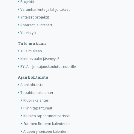
Projektit
Varainhankinta ja lahjoitukset
Yhteiset projektit
Rotaract ja Interact
Yhteistyö
Tule mukaan
Tule mukaan
Kiinnostaako jäsenyys?
RYLA – Johtajuuskoulutus nuorille
Ajankohtaista
Ajankohtaista
Tapahtumakalenteri
Klubin kalenteri
Piirin tapahtumat
Klubien tapahtumat piirissä
Suomen Rotaryn kalenteriin
Alueen yhteiseen kalenteriin