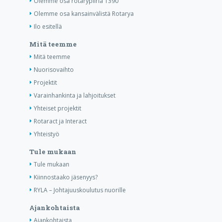
Olemme osa rotarypiiriä 1390
Olemme osa kansainvälistä Rotarya
Ilo esitellä
Mitä teemme
Mitä teemme
Nuorisovaihto
Projektit
Varainhankinta ja lahjoitukset
Yhteiset projektit
Rotaract ja Interact
Yhteistyö
Tule mukaan
Tule mukaan
Kiinnostaako jäsenyys?
RYLA – Johtajuuskoulutus nuorille
Ajankohtaista
Ajankohtaista