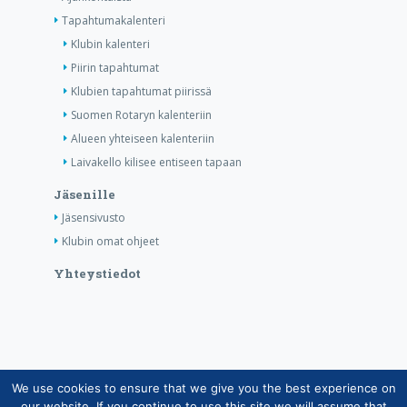
Tapahtumakalenteri
Klubin kalenteri
Piirin tapahtumat
Klubien tapahtumat piirissä
Suomen Rotaryn kalenteriin
Alueen yhteiseen kalenteriin
Laivakello kilisee entiseen tapaan
Jäsenille
Jäsensivusto
Klubin omat ohjeet
Yhteystiedot
We use cookies to ensure that we give you the best experience on
Copyright © Suomen Rotarypalvelu ry 2026 |
our website. If you continue to use this site we will assume that