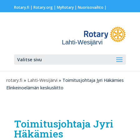
Rotary.fi
|
Rotary.org
|
MyRotary |
Nuorisovaihto
|
Lahti-Wesijärvi
Valitse sivu
rotary.fi
»
Lahti-Wesijärvi
» Toimitusjohtaja Jyri Häkämies
Elinkeinoelämän keskusliitto
Toimitusjohtaja Jyri
Häkämies