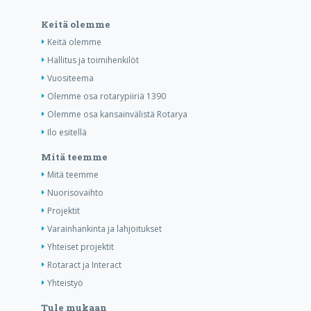
Keitä olemme
Keitä olemme
Hallitus ja toimihenkilöt
Vuositeema
Olemme osa rotarypiiriä 1390
Olemme osa kansainvälistä Rotarya
Ilo esitellä
Mitä teemme
Mitä teemme
Nuorisovaihto
Projektit
Varainhankinta ja lahjoitukset
Yhteiset projektit
Rotaract ja Interact
Yhteistyö
Tule mukaan