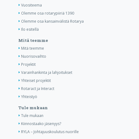
Vuositeema
Olemme osa rotarypiiriä 1390
Olemme osa kansainvälistä Rotarya
Ilo esitellä
Mitä teemme
Mitä teemme
Nuorisovaihto
Projektit
Varainhankinta ja lahjoitukset
Yhteiset projektit
Rotaract ja Interact
Yhteistyö
Tule mukaan
Tule mukaan
Kiinnostaako jäsenyys?
RYLA – Johtajuuskoulutus nuorille