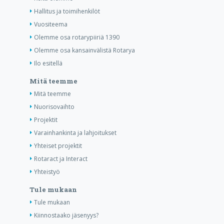
Hallitus ja toimihenkilöt
Vuositeema
Olemme osa rotarypiiriä 1390
Olemme osa kansainvälistä Rotarya
Ilo esitellä
Mitä teemme
Mitä teemme
Nuorisovaihto
Projektit
Varainhankinta ja lahjoitukset
Yhteiset projektit
Rotaract ja Interact
Yhteistyö
Tule mukaan
Tule mukaan
Kiinnostaako jäsenyys?