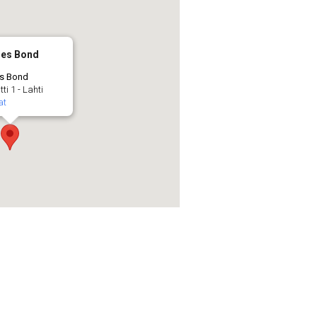
mes Bond
es Bond
i 1 - Lahti
at