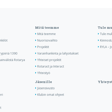
Mitä teemme
Tule m
Mitä teemme
Tule mu
nkilöt
Nuorisovaihto
Kiinnost
Projektit
RYLA – J
ypiiriä 1390
Varainhankinta ja lahjoitukset
invälistä Rotarya
Yhteiset projektit
Rotaract ja Interact
Yhteistyö
Jäsenille
Yhteyst
Jäsensivusto
ri
Klubin omat ohjeet
t