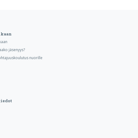
ukaan
kaan
aako jäsenyys?
ohtajuuskoulutus nuorille
iedot