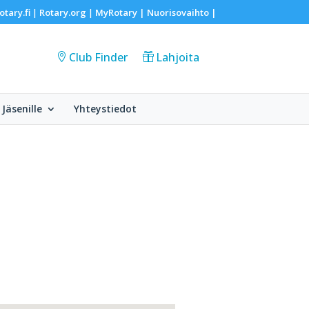
otary.fi
Rotary.org
MyRotary |
Nuorisovaihto
|
|
|
Club Finder
Lahjoita
Jäsenille
Yhteystiedot