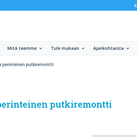
R
Mitä teemme
Tule mukaan
Ajankohtaista
ä perinteinen putkiremontti
perinteinen putkiremontti