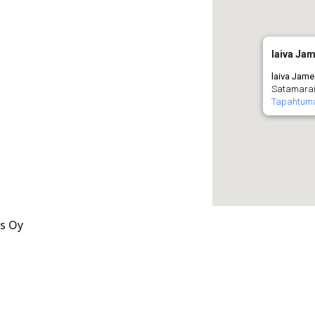
laiva Ja
laiva Jam
Satamaraitt
Tapahtum
us Oy