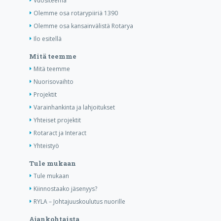
Vuositeema
Olemme osa rotarypiiriä 1390
Olemme osa kansainvälistä Rotarya
Ilo esitellä
Mitä teemme
Mitä teemme
Nuorisovaihto
Projektit
Varainhankinta ja lahjoitukset
Yhteiset projektit
Rotaract ja Interact
Yhteistyö
Tule mukaan
Tule mukaan
Kiinnostaako jäsenyys?
RYLA – Johtajuuskoulutus nuorille
Ajankohtaista