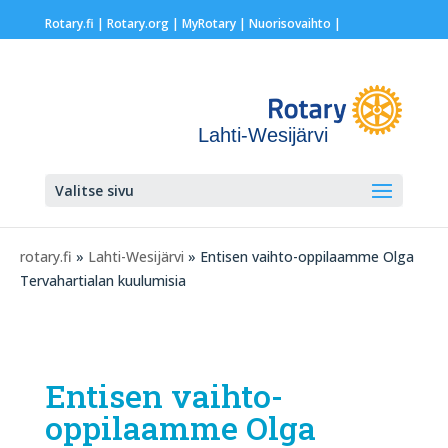
Rotary.fi
|
Rotary.org
|
MyRotary |
Nuorisovaihto
|
Lahti-Wesijärvi
Valitse sivu
rotary.fi
»
Lahti-Wesijärvi
» Entisen vaihto-oppilaamme Olga
Tervahartialan kuulumisia
Entisen vaihto-
oppilaamme Olga