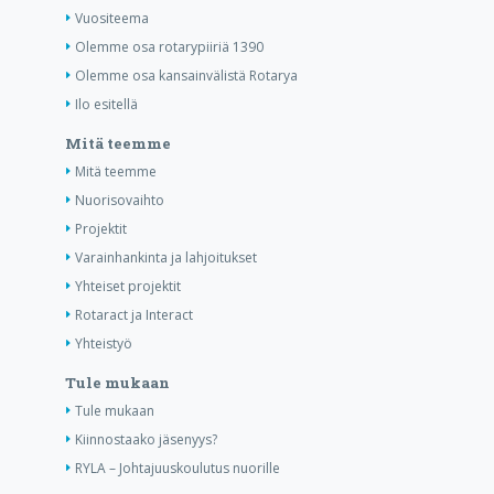
Vuositeema
Olemme osa rotarypiiriä 1390
Olemme osa kansainvälistä Rotarya
Ilo esitellä
Mitä teemme
Mitä teemme
Nuorisovaihto
Projektit
Varainhankinta ja lahjoitukset
Yhteiset projektit
Rotaract ja Interact
Yhteistyö
Tule mukaan
Tule mukaan
Kiinnostaako jäsenyys?
RYLA – Johtajuuskoulutus nuorille