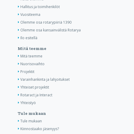
Hallitus ja toimihenkilöt
Vuositeema
Olemme osa rotarypiiriä 1390
Olemme osa kansainvälistä Rotarya
Ilo esitellä
Mitä teemme
Mitä teemme
Nuorisovaihto
Projektit
Varainhankinta ja lahjoitukset
Yhteiset projektit
Rotaract ja Interact
Yhteistyö
Tule mukaan
Tule mukaan
Kiinnostaako jäsenyys?