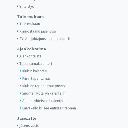
Yhteistyö
Tule mukaan
Tule mukaan
Kiinnostaako jäsenyys?
RYLA – Johtajuuskoulutus nuorille
Ajankohtaista
Ajankohtaista
Tapahtumakalenteri
Klubin kalenteri
Piirin tapahtumat
Klubien tapahtumat piirissä
Suomen Rotaryn kalenteriin
Alueen yhteiseen kalenteriin
Laivakello kilisee entiseen tapaan
Jäsenille
Jäsensivusto