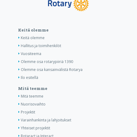
Keitä olemme
Keitä olemme
Hallitus ja toimihenkilöt
Vuositeema
Olemme osa rotarypiiriä 1390
Olemme osa kansainvälistä Rotarya
Ilo esitellä
Mitä teemme
Mitä teemme
Nuorisovaihto
Projektit
Varainhankinta ja lahjoitukset
Yhteiset projektit
Rotaract ja Interact