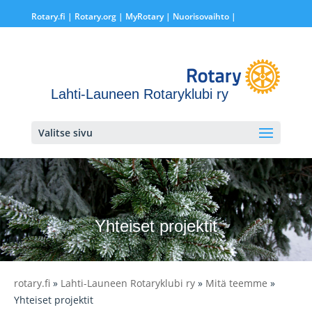
Rotary.fi
|
Rotary.org
|
MyRotary |
Nuorisovaihto
|
Lahti-Launeen Rotaryklubi ry
Valitse sivu
Yhteiset projektit
rotary.fi
»
Lahti-Launeen Rotaryklubi ry
»
Mitä teemme
»
Yhteiset projektit