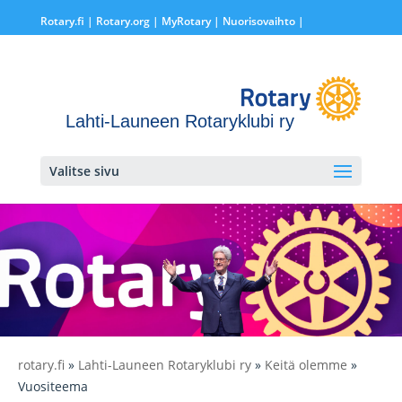
Rotary.fi
|
Rotary.org
|
MyRotary |
Nuorisovaihto
|
Lahti-Launeen Rotaryklubi ry
Valitse sivu
rotary.fi
»
Lahti-Launeen Rotaryklubi ry
»
Keitä olemme
»
Vuositeema