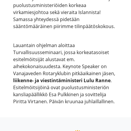
puolustusministeriöiden korkeaa
virkamiesjohtoa sekä vieraita Islannista!
Samassa yhteydessä pidetään
sääntömääräinen piirimme tilinpäätöskokous.
Lauantain ohjelman aloittaa
Turvallisuusseminaari, jossa korkeatasoiset
esitelmöitsijät alustavat em.
aihekokonaisuudesta. Keynote Speaker on
Vanajaveden Rotaryklubin pitkäaikainen jäsen,
liikenne- ja viestintäministeri Lulu Ranne
.
Esitelmöitsijöinä ovat puolustusministeriön
kansliapäällikkö Esa Pulkkinen ja sovittelija
Piritta Virtanen. Päivän kruunaa juhlaillallinen.