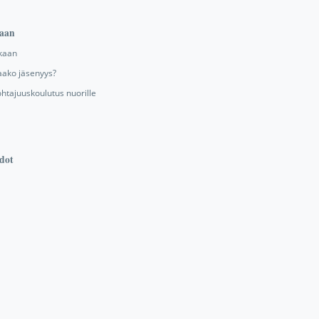
aan
kaan
aako jäsenyys?
ohtajuuskoulutus nuorille
dot