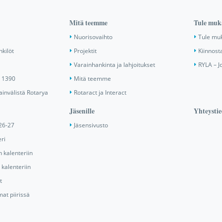
Mitä teemme
Tule muk
Nuorisovaihto
Tule mu
nkilöt
Projektit
Kiinnost
Varainhankinta ja lahjoitukset
RYLA – J
ä 1390
Mitä teemme
invälistä Rotarya
Rotaract ja Interact
Jäsenille
Yhteystie
26-27
Jäsensivusto
ri
 kalenteriin
kalenteriin
t
at piirissä