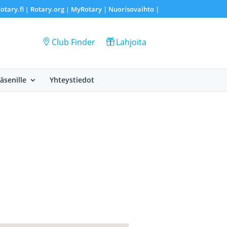
otary.fi
Rotary.org
MyRotary |
Nuorisovaihto
|
|
|
Club Finder
Lahjoita
Jäsenille
Yhteystiedot