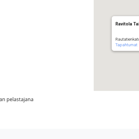
Ravitola Ta
Rautatienkatu
Tapahtumat
an pelastajana