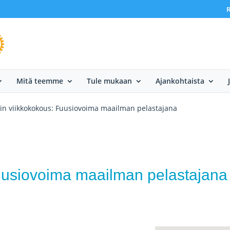
R
Mitä teemme
Tule mukaan
Ajankohtaista
in viikkokokous: Fuusiovoima maailman pelastajana
Fuusiovoima maailman pelastajana