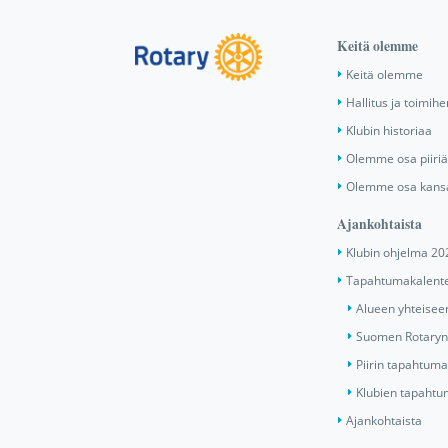
Keitä olemme
Keitä olemme
Hallitus ja toimihe
Klubin historiaa
Olemme osa piiri
Olemme osa kansa
Ajankohtaista
Klubin ohjelma 20
Tapahtumakalente
Alueen yhteiseen
Suomen Rotaryn 
Piirin tapahtuma
Klubien tapahtum
Ajankohtaista