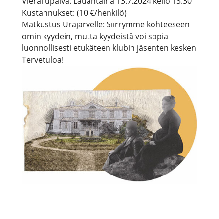
Vierailupäivä: Lauantaina 13.7.2024 kello 13.30
Kustannukset: (10 €/henkilö)
Matkustus Urajärvelle: Siirrymme kohteeseen
omin kyydein, mutta kyydeistä voi sopia
luonnollisesti etukäteen klubin jäsenten kesken
Tervetuloa!