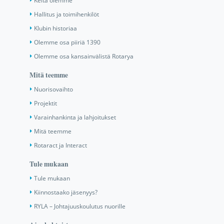
Keitä olemme
Hallitus ja toimihenkilöt
Klubin historiaa
Olemme osa piiriä 1390
Olemme osa kansainvälistä Rotarya
Mitä teemme
Nuorisovaihto
Projektit
Varainhankinta ja lahjoitukset
Mitä teemme
Rotaract ja Interact
Tule mukaan
Tule mukaan
Kiinnostaako jäsenyys?
RYLA – Johtajuuskoulutus nuorille