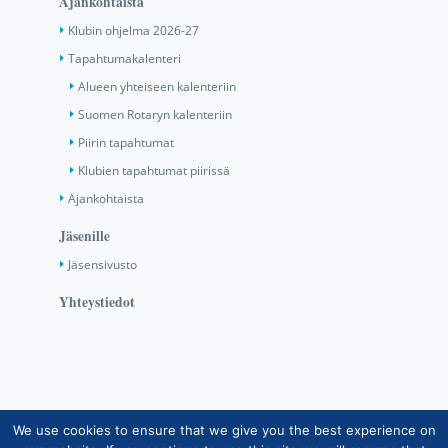
Ajankohtaista
Klubin ohjelma 2026-27
Tapahtumakalenteri
Alueen yhteiseen kalenteriin
Suomen Rotaryn kalenteriin
Piirin tapahtumat
Klubien tapahtumat piirissä
Ajankohtaista
Jäsenille
Jäsensivusto
Yhteystiedot
We use cookies to ensure that we give you the best experience on
Copyright © Suomen Rotarypalvelu ry 2026 |