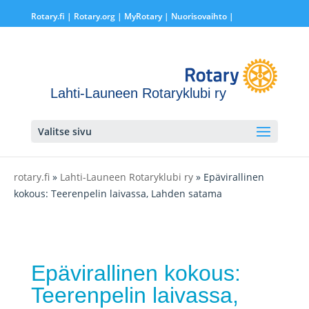
Rotary.fi
|
Rotary.org
|
MyRotary |
Nuorisovaihto
|
Lahti-Launeen Rotaryklubi ry
Valitse sivu
rotary.fi
»
Lahti-Launeen Rotaryklubi ry
» Epävirallinen
kokous: Teerenpelin laivassa, Lahden satama
Epävirallinen kokous:
Teerenpelin laivassa,